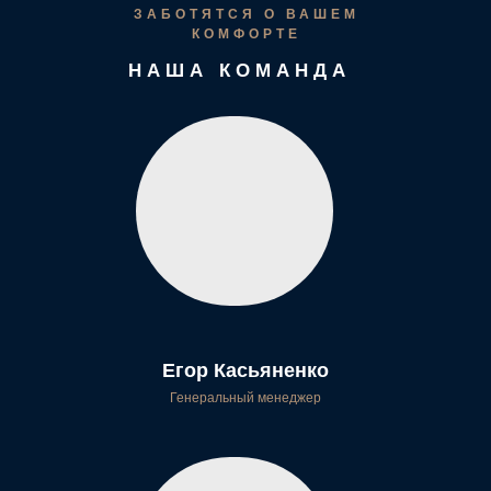
ЗАБОТЯТСЯ О ВАШЕМ
КОМФОРТЕ
Стандарт одноместный
НАША КОМАНДА
от 12 m2
1 гость
1 кровать
Отлично подходит для индивидуальных
путешественников, которым нужен уютный и
уединенный номер.
Забронировать
от 5 140 ₽
Егор Касьяненко
Генеральный менеджер
Стандарт