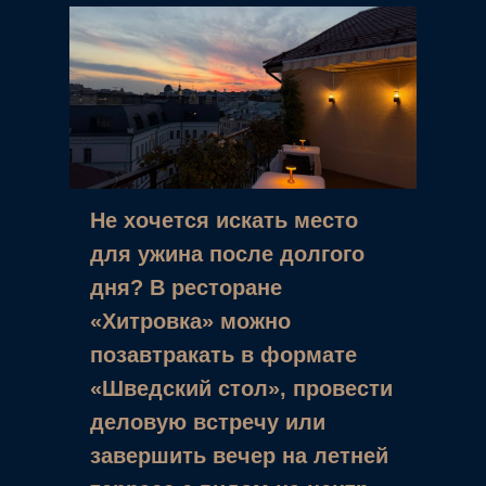
Не хочется искать место
для ужина после долгого
НАСЛАЖДАЙТЕСЬ ОТДЫХОМ
ПРЕМИУМ КЛАССА
дня? В ресторане
ВЫБЕРИТЕ НОМЕР ПО
«Хитровка» можно
ВКУСУ
позавтракать в формате
«Шведский стол», провести
деловую встречу или
завершить вечер на летней