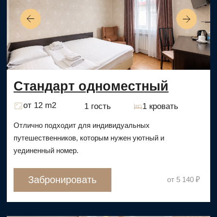
ПРОВЕДЕНИЕ
МЕРОПРИЯТИЙ
Проводите свои мероприятия стильно и
элегантно в нашем ресторане, где мы
предлагаем индивидуальный подход,
изысканные блюда и утонченную атмосферу,
чтобы сделать каждое событие незабываемым
Оставить заявку
Узнать больше
АТМОСФЕРА УЮТА И СТИЛЬ
В КАЖДОЙ ДЕТАЛИ
ГАЛЕРЕЯ НАШИХ