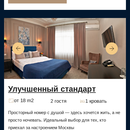
В НАШЕМ ОТЕЛЕ
АДРЕС
г. Москва, Певческий переулок 4с1
ОТДЕЛ ПРОДАЖ:
+7 (926) 272-22-44
guest@hitrovkahotel.com
ГЕНЕРАЛЬНЫЙ МЕНЕДЖЕР ОТЕЛЯ:
gm@hitrovkahotel.com
ПОЧТА УЧРЕДИТЕЛЯ:
director@hitrovkahotel.com
У ВАС ОСТАЛИСЬ
ВОПРОСЫ?