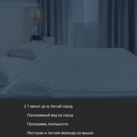
ДОБРО ПОЖАЛОВАТЬ
В ХИТРОВКУ
В САМОМ ЦЕНТРЕ
МОСКВЫ
7 минут до м. Китай-город
Панорамный вид на город
Уютный бутик-отель в самом сердце
исторической Москвы, среди переулков,
Программа лояльности
сохранивших атмосферу старых городских
Ресторан и летняя веранда на крыше
кварталов. Район Хитровка, некогда известный