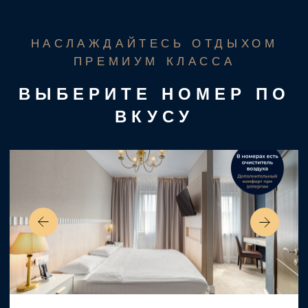
Люкс
63 m2
4 гостя
1 кровать
Большой двухэтажный номер для тех, кто не привык
отказывать себе в абсолютном комфорте.
Забронировать
от 9 550 ₽