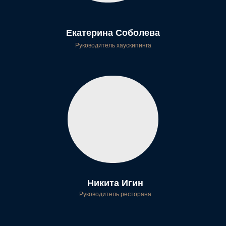
Забронировать
от 6 400 ₽
Екатерина Соболева
Руководитель хаускипинга
Семейный люкс
45 m2
4 гостя
2 кровати
Просторный двухкомнатный номер, где достаточно
места для всей семьи или друзей. Идеально для
Никита Игин
поездок большими компаниями
Руководитель ресторана
Забронировать
от 7 600 ₽