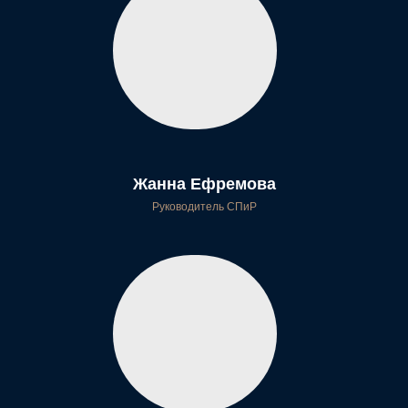
от 12 m2
2 гостя
1 кровать
Практичный и удобный номер для деловых поездок и
рабочих визитов в центр Москвы. Для гостей, ценящих
комфорт без лишних деталей
Забронировать
от 5 440 ₽
Жанна Ефремова
Руководитель СПиР
Улучшенный стандарт
от 18 m2
2 гостя
1 кровать
Просторный номер с душой — здесь хочется жить, а не
просто ночевать. Идеальный выбор для тех, кто
приехал за настроением Москвы